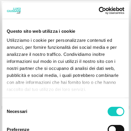
Certi di alcune grandi cose: (1979-
1981)
Questo sito web utilizza i cookie
Giussani Luigi Autore
Carrón Julián Prefazione
Utilizziamo i cookie per personalizzare contenuti ed
BUR
annunci, per fornire funzionalità dei social media e per
2007
analizzare il nostro traffico. Condividiamo inoltre
Italiano
informazioni sul modo in cui utilizzi il nostro sito con i
Luogo di edizione : Milano
Pagine: 512
nostri partner che si occupano di analisi dei dati web,
ISBN
: 978-88-17-01694-0
pubblicità e social media, i quali potrebbero combinarle
con altre informazioni che hai fornito loro o che hanno
raccolto dal tuo utilizzo dei loro servizi.
Selezione
Necessari
del
Scuola di Religione
consenso
Preferenze