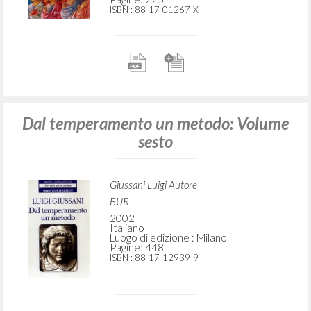
ISBN
: 88-17-01267-X
Dal temperamento un metodo: Volume
sesto
Giussani Luigi Autore
BUR
2002
Italiano
Luogo di edizione : Milano
Pagine: 448
ISBN
: 88-17-12939-9