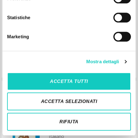
Giussani Luigi Autore
Mereghetti Gianni Curatore
SEI
Statistiche
2014
Italiano
Luogo di edizione : Torino
Marketing
Pagine: 576
ISBN
: 978-88-05-07469-3
Mostra dettagli
ACCETTA TUTTI
L'io, il potere, le opere: Contributi da
un'esperienza
ACCETTA SELEZIONATI
Giussani Luigi Autore
RIFIUTA
Marietti 1820
2000
Italiano