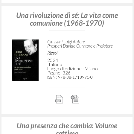
Una rivoluzione di sé: La vita come
comunione (1968-1970)
Giussani Luigi Autore
Prosperi Davide Curatore e Prefatore
Rizzoli
2024
Italiano
Luogo di edizione : Milano
Pagine: 326
ISBN
: 978-88-1718991-0
Una presenza che cambia: Volume
settimo