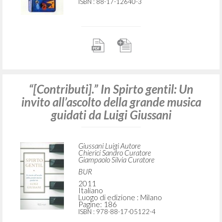
ISBN
: 88-17-12640-3
“[Contributi].” In Spirto gentil: Un
invito all’ascolto della grande musica
guidati da Luigi Giussani
Giussani Luigi Autore
Chierici Sandro Curatore
Giampaolo Silvia Curatore
BUR
2011
Italiano
Luogo di edizione : Milano
Pagine: 186
ISBN
: 978-88-17-05122-4