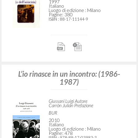
1997
Italiano
Luogo di edizione : Milano
Pagine: 380
ISBN
: 88-17-11144-9
L’io rinasce in un incontro: (1986-
1987)
Giussani Luigi Autore
Carrón Julián Prefazione
BUR
2010
Italiano
Luogo di edizione : Milano
Pagine: 478
ISBN
: 978-88-17-03983-3