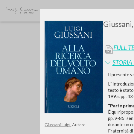
BIOGRAFIA
BIBLIOGRAFIA SECONDA
Giussani,
FULL T
STORIA
GIU
Il presente v
L’“Introduzio
testo è stato
1995: pp. 43-
“Parte prim
È qui ripropo
pp. 9-85; sen
durante un cor
Giussani Luigi
Autore
Fraternità di