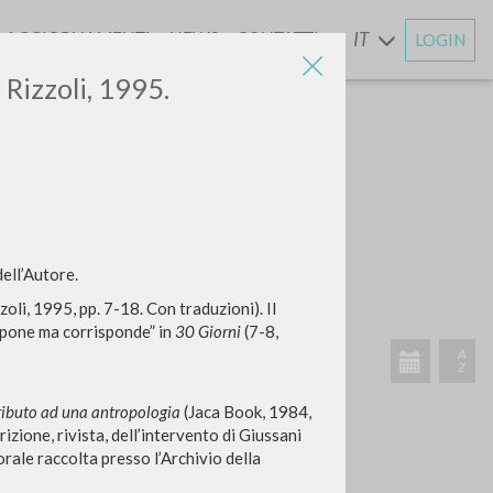
AGGIORNAMENTI
NEWS
CONTATTI
IT
LOGIN
E
 Rizzoli, 1995.
ell’Autore.
li, 1995, pp. 7-18. Con traduzioni). Il
mpone ma corrisponde” in
30 Giorni
(7-8,
ributo ad una antropologia
(Jaca Book, 1984,
izione, rivista, dell’intervento di Giussani
 orale raccolta presso l’Archivio della