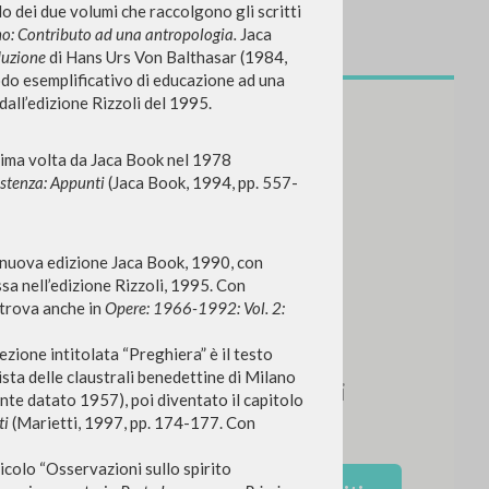
o dei due volumi che raccolgono gli scritti
no: Contributo ad una antropologia.
Jaca
duzione
di Hans Urs Von Balthasar (1984,
odo esemplificativo di educazione ad una
dall’edizione Rizzoli del 1995.
rima volta da Jaca Book nel 1978
CERCA
Frase esatta
istenza: Appunti
(Jaca Book, 1994, pp. 557-
 »
(nuova edizione Jaca Book, 1990, con
sa nell’edizione Rizzoli, 1995. Con
 trova anche in
Opere: 1966-1992: Vol. 2:
zione intitolata “Preghiera” è il testo
ATTIVITÀ RECENTI
vista delle claustrali benedettine di Milano
ente datato 1957), poi diventato il capitolo
A
ti
(Marietti, 1997, pp. 174-177. Con
Z
ticolo “Osservazioni sullo spirito