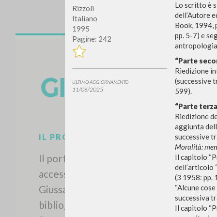
Lo scritto è 
Rizzoli
dell’Autore e
Italiano
Book, 1994, p
1995
pp. 5-7) e se
Pagine: 242
antropologia 
“Parte seco
Riedizione in
(successive t
ULTIMO AGGIORNAMENTO
11/06/2025
599).
Vuo
“Parte terza
Riedizione d
aggiunta dell
successive tr
Moralità: mem
Il capitolo “
TIPOLOGIA OPERA
dell’articolo
(3 1958: pp. 
“Alcune cose 
successiva tr
Il capitolo “