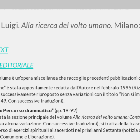
RIA
CRITERI REDAZIONALI
INFO DI NAVIGAZIONE
 Luigi.
Alla ricerca del volto umano
. Milano:
EXT
LUIGI
 EDITORIALE
SSANI
olume è un’opera miscellanea che raccoglie precedenti pubblicazioni d
ne” è stata appositamente redatta dall’Autore nel febbraio 1995 (Rizzo
 successivamente riproposto senza variazioni con il titolo “Non si i
scritti
49. Con successive traduzioni).
a: Percorso drammatico”
(pp. 19-92)
sta la sezione principale del volume
Alla ricerca del volto umano: Cont
za alcuna variazione. Con successive traduzioni); si tratta della trascr
so di esercizi spirituali ai sacerdoti nei primi anni Settanta (notizia
 Comunione e Liberazione).