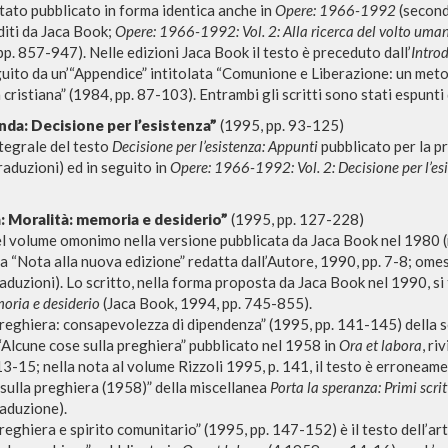
stato pubblicato in forma identica anche in
Opere: 1966-1992
(second
diti da Jaca Book;
Opere: 1966-1992: Vol. 2: Alla ricerca del volto uma
p. 857-947). Nelle edizioni Jaca Book il testo è preceduto dall’
Intro
guito da un’“Appendice” intitolata “Comunione e Liberazione: un met
cristiana” (1984, pp. 87-103). Entrambi gli scritti sono stati espunti 
nda: Decisione per l’esistenza”
(1995, pp. 93-125)
tegrale del testo
Decisione per l’esistenza: Appunti
pubblicato per la p
raduzioni) ed in seguito in
Opere: 1966-1992: Vol. 2: Decisione per l’es
RICERCA AVANZATA
i risultati ancora più precisi? Utilizza la
: Moralità: memoria e desiderio”
(1995, pp. 127-228)
el volume omonimo nella versione pubblicata da Jaca Book nel 1980 
0
DOCUMENTI TROVATI
a “Nota alla nuova edizione” redatta dall’Autore, 1990, pp. 7-8; omes
aduzioni). Lo scritto, nella forma proposta da Jaca Book nel 1990, si
Visualizza dettagli per tipologia
oria e desiderio
(Jaca Book, 1994, pp. 745-855).
Preghiera: consapevolezza di dipendenza” (1995, pp. 141-145) della se
LINGUA
AUTORE
ANNO
 “Alcune cose sulla preghiera” pubblicato nel 1958 in
Ora et labora
, ri
13-15; nella nota al volume Rizzoli 1995, p. 141, il testo è erroneam
sulla preghiera (1958)” della miscellanea
Porta la speranza: Primi scrit
aduzione).
Preghiera e spirito comunitario” (1995, pp. 147-152) è il testo dell’ar