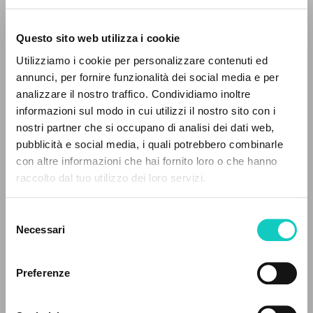
Questo sito web utilizza i cookie
Utilizziamo i cookie per personalizzare contenuti ed
annunci, per fornire funzionalità dei social media e per
Giussani Luigi
Autore
IL PROGETTO
analizzare il nostro traffico. Condividiamo inoltre
informazioni sul modo in cui utilizzi il nostro sito con i
Italiano
Il portale raccoglie e rende accessibili gli scritti
nostri partner che si occupano di analisi dei dati web,
Ora et labora
di Luigi Giussani: quasi 5000 voci bibliografiche,
pubblicità e social media, i quali potrebbero combinarle
1958
testi integrali in 5 lingue e percorsi tematici
Pagine: 3
con altre informazioni che hai fornito loro o che hanno
dedicati.
raccolto dal tuo utilizzo dei loro servizi.
Selezione
NAVIGA
ULTIMO AGGIORNAMENTO
Necessari
del
09/03/2020
consenso
Ricerca avanzata »
Il PerCorso
Preferenze
Contatti
Login
LEGGI IL FULL TEXT NELL'EDIZIONE