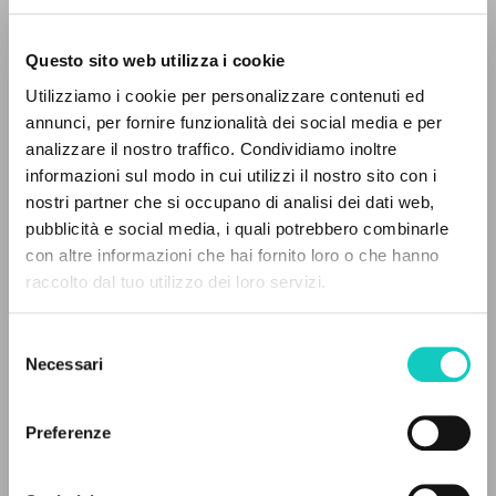
Questo sito web utilizza i cookie
RICERCA AVANZATA »
Utilizziamo i cookie per personalizzare contenuti ed
A
Z
annunci, per fornire funzionalità dei social media e per
analizzare il nostro traffico. Condividiamo inoltre
0
DOCUMENTI TROVATI
Giussani Luigi
Autore
informazioni sul modo in cui utilizzi il nostro sito con i
nostri partner che si occupano di analisi dei dati web,
Jaca Book
pubblicità e social media, i quali potrebbero combinarle
Italiano
con altre informazioni che hai fornito loro o che hanno
1994
raccolto dal tuo utilizzo dei loro servizi.
RISULTATI SUCCESSIVI
Pagine: 1258
Selezione
Necessari
del
ULTIMO AGGIORNAMENTO
consenso
05/02/2026
Preferenze