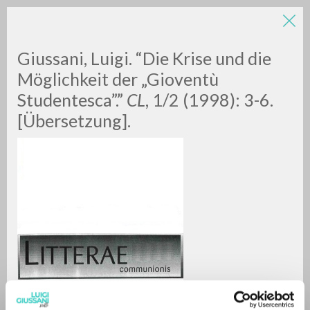
LUIGI
Giussani, Luigi. “Die Krise und die
Möglichkeit der „Gioventù
GIUSSANI
Studentesca”.”
CL
, 1/2 (1998): 3-6.
[Übersetzung].
scritti