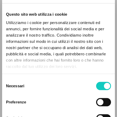
Questo sito web utilizza i cookie
Utilizziamo i cookie per personalizzare contenuti ed
annunci, per fornire funzionalità dei social media e per
analizzare il nostro traffico. Condividiamo inoltre
Giussani Luigi
Autore
informazioni sul modo in cui utilizzi il nostro sito con i
nostri partner che si occupano di analisi dei dati web,
Tedesco
pubblicità e social media, i quali potrebbero combinarle
CL
con altre informazioni che hai fornito loro o che hanno
1998
Pagine: 4
raccolto dal tuo utilizzo dei loro servizi.
RICERCA AVANZATA »
Selezione
A
Z
Necessari
del
ULTIMO AGGIORNAMENTO
consenso
12/12/2024
0
DOCUMENTI TROVATI
Preferenze