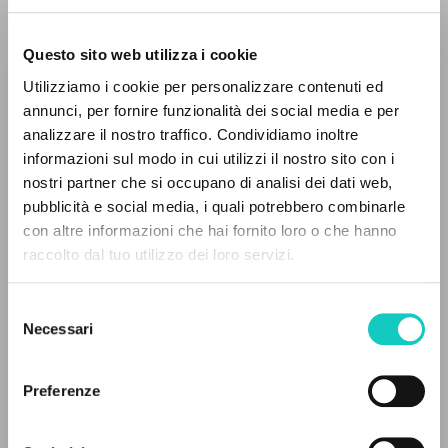
Questo sito web utilizza i cookie
Utilizziamo i cookie per personalizzare contenuti ed
annunci, per fornire funzionalità dei social media e per
IL PROGETTO
analizzare il nostro traffico. Condividiamo inoltre
informazioni sul modo in cui utilizzi il nostro sito con i
Il portale raccoglie e rende accessibili gli scritti
nostri partner che si occupano di analisi dei dati web,
Albizu José Luis
Traduttore
di Luigi Giussani: quasi 5000 voci bibliografiche,
pubblicità e social media, i quali potrebbero combinarle
Giussani Luigi
Autore
testi integrali in 5 lingue e percorsi tematici
con altre informazioni che hai fornito loro o che hanno
Salgado Carmen
Revisore
dedicati.
raccolto dal tuo utilizzo dei loro servizi.
Ediciones Encuentro
Spagnolo
Selezione
NAVIGA
1983
Necessari
del
Pagine: 152
consenso
Ricerca avanzata »
Il PerCorso
Preferenze
Contatti
Login
ULTIMO AGGIORNAMENTO