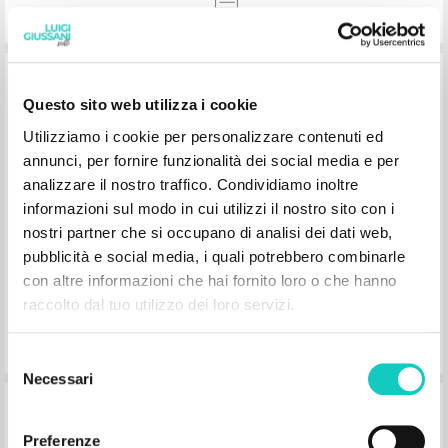
Questo sito web utilizza i cookie
Utilizziamo i cookie per personalizzare contenuti ed
annunci, per fornire funzionalità dei social media e per
Aprendiendo a rezar
analizzare il nostro traffico. Condividiamo inoltre
informazioni sul modo in cui utilizzi il nostro sito con i
nostri partner che si occupano di analisi dei dati web,
Giussani Luigi Autore
pubblicità e social media, i quali potrebbero combinarle
Ediciones Encuentro
con altre informazioni che hai fornito loro o che hanno
1984
Spagnolo
raccolto dal tuo utilizzo dei loro servizi.
Luogo di edizione : Madrid
Pagine: 60
ISBN
: 84-7490-097-2
Selezione
Necessari
del
consenso
Preferenze