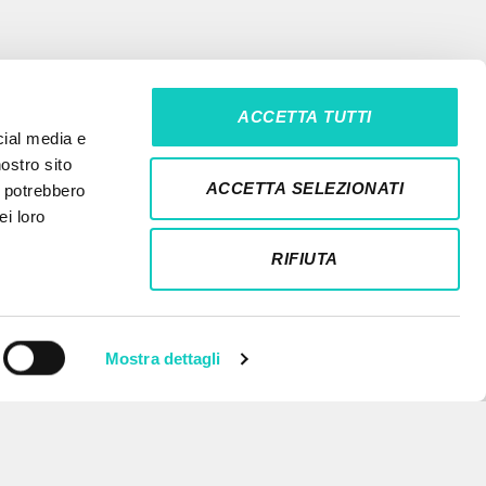
ACCETTA TUTTI
cial media e
nostro sito
ACCETTA SELEZIONATI
i potrebbero
ei loro
RIFIUTA
Mostra dettagli
NEWSLETTER
Ricevi aggiornamenti su nuove
pubblicazioni, eventi e percorsi
editoriali.