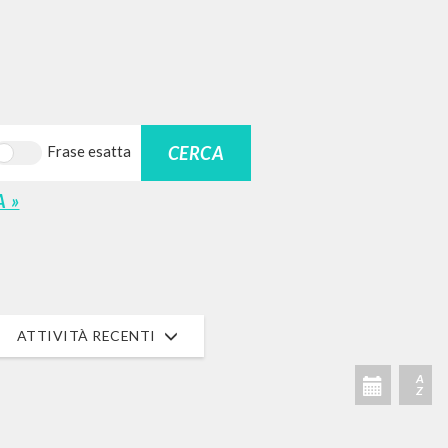
CERCA
Frase esatta
 »
ATTIVITÀ RECENTI
A
Z