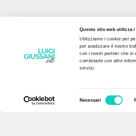
Questo sito web utilizza i
Utilizziamo i cookie per pe
per analizzare il nostro tra
con i nostri partner che si
combinarle con altre inform
servizi.
Selezione
Necessari
IL PROGETTO
del
consenso
Il portale raccoglie e rende
accessibili gli scritti di Luigi
Giussani: quasi 5000 voci