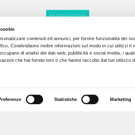
RISULTATI SUCCESSIVI
 cookie
rsonalizzare contenuti ed annunci, per fornire funzionalità dei so
ffico. Condividiamo inoltre informazioni sul modo in cui utilizzi il 
 occupano di analisi dei dati web, pubblicità e social media, i qual
azioni che hai fornito loro o che hanno raccolto dal tuo utilizzo d
Preferenze
Statistiche
Marketing
NAVIGA
LINGUA
Ricerca avanzata »
Italiano
Il PerCorso
Inglese
Contatti
Spagnolo