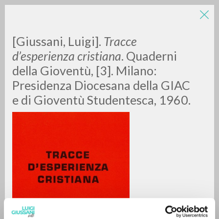
[Giussani, Luigi].
Tracce
d’esperienza cristiana
. Quaderni
della Gioventù, [3]. Milano:
Presidenza Diocesana della GIAC
e di Gioventù Studentesca, 1960.
RICERCA AVANZATA »
A
Z
0
DOCUMENTI TROVATI
RISULTATI SUCCESSIVI