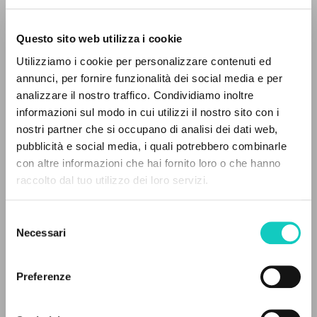
Questo sito web utilizza i cookie
Utilizziamo i cookie per personalizzare contenuti ed
annunci, per fornire funzionalità dei social media e per
analizzare il nostro traffico. Condividiamo inoltre
informazioni sul modo in cui utilizzi il nostro sito con i
nostri partner che si occupano di analisi dei dati web,
pubblicità e social media, i quali potrebbero combinarle
Giussani Luigi
Autore
IL PROGETTO
con altre informazioni che hai fornito loro o che hanno
raccolto dal tuo utilizzo dei loro servizi.
Presidenza Diocesana della GIAC e di Gioventù Studentesca
Il portale raccoglie e rende accessibili gli scritti
Italiano
di Luigi Giussani: quasi 5000 voci bibliografiche,
1960
Selezione
testi integrali in 5 lingue e percorsi tematici
Pagine: 64
Necessari
del
dedicati.
consenso
Preferenze
ULTIMO AGGIORNAMENTO
NAVIGA
05/02/2026