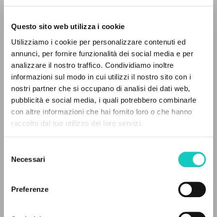
Questo sito web utilizza i cookie
Utilizziamo i cookie per personalizzare contenuti ed
annunci, per fornire funzionalità dei social media e per
analizzare il nostro traffico. Condividiamo inoltre
Giussani Luigi
Autore
informazioni sul modo in cui utilizzi il nostro sito con i
nostri partner che si occupano di analisi dei dati web,
Jaca Book
Italiano
pubblicità e social media, i quali potrebbero combinarle
1972
IL PROGETTO
con altre informazioni che hai fornito loro o che hanno
Pagine: 256
raccolto dal tuo utilizzo dei loro servizi.
Il portale raccoglie e rende accessibili gli scritti
di Luigi Giussani: quasi 5000 voci bibliografiche,
Selezione
testi integrali in 5 lingue e percorsi tematici
Necessari
del
ULTIMO AGGIORNAMENTO
dedicati.
05/02/2026
consenso
Preferenze
NAVIGA