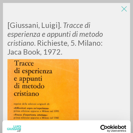
[Giussani, Luigi].
Tracce di
esperienza e appunti di metodo
cristiano
. Richieste, 5. Milano:
Jaca Book, 1972.
RICERCA AVANZATA »
A
Z
0
DOCUMENTI TROVATI
RISULTATI SUCCESSIVI