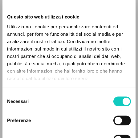
Questo sito web utilizza i cookie
RICERCA AVANZATA »
Utilizziamo i cookie per personalizzare contenuti ed
A
Z
annunci, per fornire funzionalità dei social media e per
analizzare il nostro traffico. Condividiamo inoltre
0
DOCUMENTI TROVATI
informazioni sul modo in cui utilizzi il nostro sito con i
nostri partner che si occupano di analisi dei dati web,
pubblicità e social media, i quali potrebbero combinarle
con altre informazioni che hai fornito loro o che hanno
Giussani Luigi
Autore
raccolto dal tuo utilizzo dei loro servizi.
RISULTATI SUCCESSIVI
Schönborn Christoph
Prefazione
Selezione
SEI
Necessari
del
Italiano
consenso
1996
Pagine: 144
Preferenze