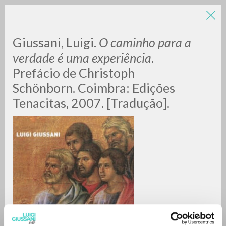
Giussani, Luigi.
O caminho para a
verdade é uma experiência
.
Prefácio de Christoph
Schönborn. Coimbra: Edições
Tenacitas, 2007. [Tradução].
RICERCA AVANZATA »
A
Z
0
DOCUMENTI TROVATI
RISULTATI SUCCESSIVI