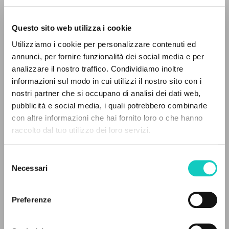
Questo sito web utilizza i cookie
Utilizziamo i cookie per personalizzare contenuti ed
annunci, per fornire funzionalità dei social media e per
analizzare il nostro traffico. Condividiamo inoltre
informazioni sul modo in cui utilizzi il nostro sito con i
nostri partner che si occupano di analisi dei dati web,
pubblicità e social media, i quali potrebbero combinarle
Coimbra Gonçalves Ana Maria
Traduttore
IL PROGETTO
con altre informazioni che hai fornito loro o che hanno
Giussani Luigi
Autore
raccolto dal tuo utilizzo dei loro servizi.
Il portale raccoglie e rende accessibili gli scritti
Schönborn Christoph
Prefazione
di Luigi Giussani: quasi 5000 voci bibliografiche,
Selezione
testi integrali in 5 lingue e percorsi tematici
Edições Tenacitas
Necessari
del
Portoghese
dedicati.
consenso
2007
Pagine: 184
Preferenze
NAVIGA