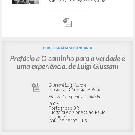
ISBN
: 9-771824-569233-60006
BIBLIOGRAFIA SECONDARIA
Prefácio a O caminho para a verdade é
uma experiência, de Luigi Giussani
Giussani Luigi Autore
Schönborn Christoph Autore
Editora Companhia Ilimitada
2006
Portoghese BR
Luogo di edizione : São Paulo
Pagine: 4
ISBN
: 85-88607-11-5