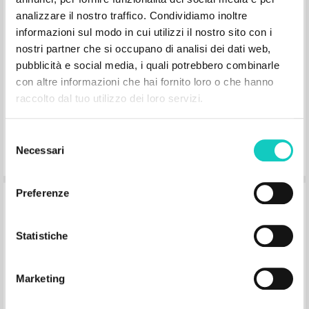
Giussani Luigi Autore
analizzare il nostro traffico. Condividiamo inoltre
Schönborn Christoph Prefazione
informazioni sul modo in cui utilizzi il nostro sito con i
BUR
nostri partner che si occupano di analisi dei dati web,
2008
Italiano
pubblicità e social media, i quali potrebbero combinarle
Luogo di edizione : Milano
con altre informazioni che hai fornito loro o che hanno
Pagine: 224
ISBN
: 978-88-17-02353-5
raccolto dal tuo utilizzo dei loro servizi.
Selezione
Necessari
del
consenso
Preferenze
Der Weg zur Wahrheit ist eine
Erfahrung
Statistiche
Giussani Luigi Autore
Schönborn Christoph Prefazione
Marketing
EOS
2006