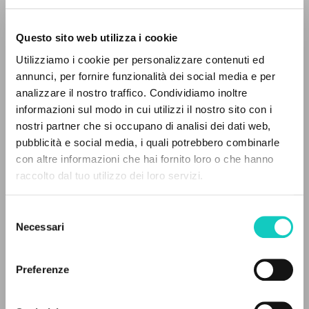
Questo sito web utilizza i cookie
Utilizziamo i cookie per personalizzare contenuti ed
annunci, per fornire funzionalità dei social media e per
analizzare il nostro traffico. Condividiamo inoltre
informazioni sul modo in cui utilizzi il nostro sito con i
Bassetti Gualtiero
Presentazione
nostri partner che si occupano di analisi dei dati web,
Giussani Luigi
Autore
pubblicità e social media, i quali potrebbero combinarle
Schönborn Christoph
Prefazione
IL PROGETTO
con altre informazioni che hai fornito loro o che hanno
raccolto dal tuo utilizzo dei loro servizi.
BUR: Corriere della Sera
Il portale raccoglie e rende accessibili gli scritti
Italiano
di Luigi Giussani: quasi 5000 voci bibliografiche,
2016
Selezione
testi integrali in 5 lingue e percorsi tematici
Pagine: 240
Necessari
del
dedicati.
consenso
Preferenze
ULTIMO AGGIORNAMENTO
NAVIGA
05/02/2026