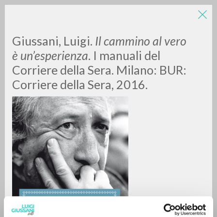
Giussani, Luigi.
Il cammino al vero
è un’esperienza
.
I manuali del
Corriere della Sera. Milano: BUR:
Corriere della Sera, 2016.
RICERCA AVANZATA »
A
Z
0
DOCUMENTI TROVATI
RISULTATI SUCCESSIVI