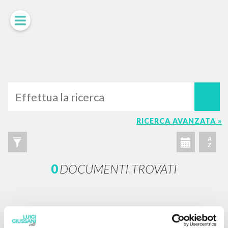
LUIGI
GIUSSANI
scritti