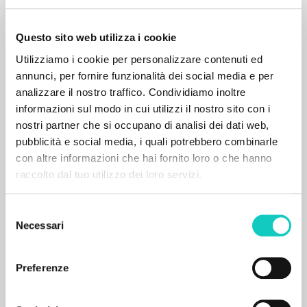
Questo sito web utilizza i cookie
RICERCA AVANZATA »
Utilizziamo i cookie per personalizzare contenuti ed
A
Z
annunci, per fornire funzionalità dei social media e per
analizzare il nostro traffico. Condividiamo inoltre
0
DOCUMENTI TROVATI
informazioni sul modo in cui utilizzi il nostro sito con i
nostri partner che si occupano di analisi dei dati web,
pubblicità e social media, i quali potrebbero combinarle
con altre informazioni che hai fornito loro o che hanno
raccolto dal tuo utilizzo dei loro servizi.
RISULTATI SUCCESSIVI
Selezione
Necessari
del
consenso
Preferenze