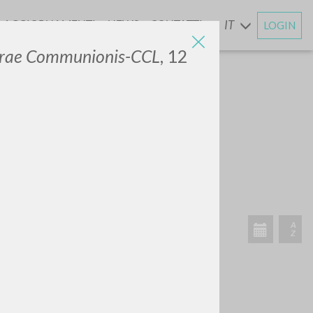
AGGIORNAMENTI
NEWS
CONTATTI
IT
LOGIN
E
erae Communionis-CCL
,
12