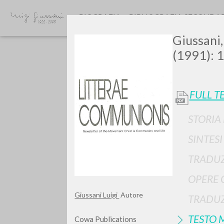
BIOGRAFIA
BIBLIOGRAFIA SECONDA
Giussani,
(1991): 1
FULL T
STORIA
GIU
SINTES
TRADUZ
OPERE 
Giussani Luigi
Autore
TRADUZ
TESTO 
Cowa Publications