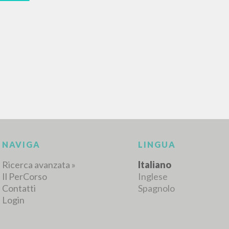
RICERCA AVANZATA
i risultati ancora più precisi? Utilizza la
0
DOCUMENTI TROVATI
Visualizza dettagli per tipologia
LINGUA
AUTORE
ANNO