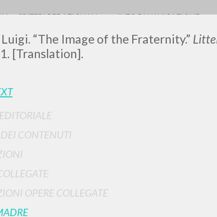
RIA
CRITERI REDAZIONALI
INFO DI NAVIGAZIONE
 Luigi. “The Image of the Fraternity.”
Litt
1. [Translation].
LUIGI
EXT
 EDITORIALE
SSANI
I DEI CONTENUTI
IONI
scritti
COLLEGATE
IONI OPERE COLLEGATE
MADRE