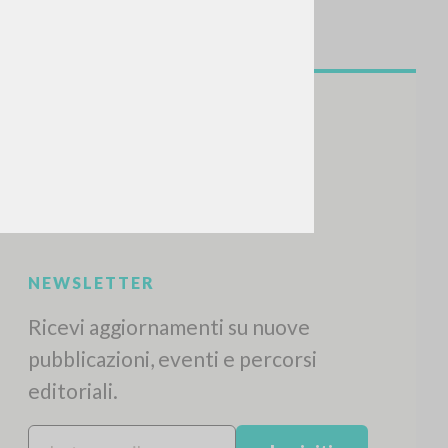
CERCA
Frase esatta
 »
ATTIVITÀ RECENTI
A
Z