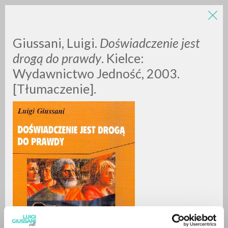
LUIGI
Giussani, Luigi.
Doświadczenie jest
drogą do prawdy
. Kielce:
Wydawnictwo Jedność, 2003.
GIUSSANI
[Tłumaczenie].
scritti