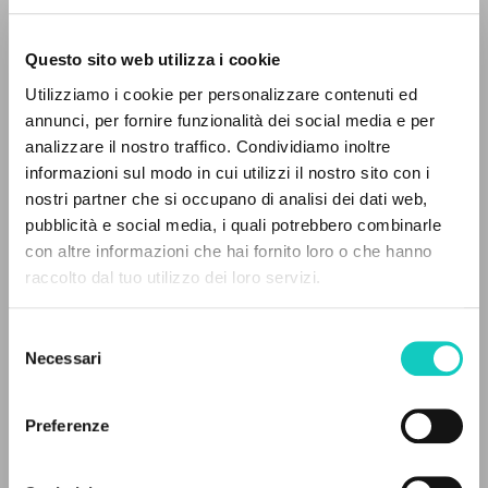
Questo sito web utilizza i cookie
RICERCA AVANZATA »
Utilizziamo i cookie per personalizzare contenuti ed
A
Z
annunci, per fornire funzionalità dei social media e per
Chodyniecki Dariusz
Traduttore
analizzare il nostro traffico. Condividiamo inoltre
0
DOCUMENTI TROVATI
Giussani Luigi
Autore
informazioni sul modo in cui utilizzi il nostro sito con i
nostri partner che si occupano di analisi dei dati web,
Wydawnictwo Jednosc
pubblicità e social media, i quali potrebbero combinarle
Polacco
con altre informazioni che hai fornito loro o che hanno
2003
raccolto dal tuo utilizzo dei loro servizi.
RISULTATI SUCCESSIVI
Pagine: 228
Selezione
Necessari
del
consenso
ULTIMO AGGIORNAMENTO
17/01/2024
Preferenze