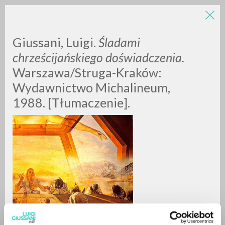
LUIGI
Giussani, Luigi.
Śladami
chrześcijańskiego doświadczenia.
Warszawa/Struga-Kraków:
GIUSSANI
Wydawnictwo Michalineum,
1988. [Tłumaczenie].
scritti