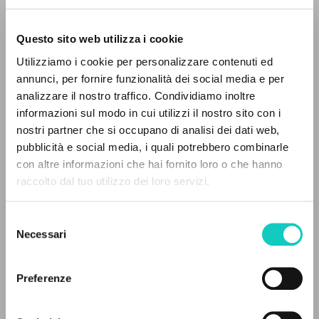
Questo sito web utilizza i cookie
RICERCA AVANZATA »
Utilizziamo i cookie per personalizzare contenuti ed
A
Z
annunci, per fornire funzionalità dei social media e per
analizzare il nostro traffico. Condividiamo inoltre
0
DOCUMENTI TROVATI
informazioni sul modo in cui utilizzi il nostro sito con i
nostri partner che si occupano di analisi dei dati web,
Giussani Luigi
Autore
pubblicità e social media, i quali potrebbero combinarle
Klauz Karol
Traduttore
con altre informazioni che hai fornito loro o che hanno
raccolto dal tuo utilizzo dei loro servizi.
RISULTATI SUCCESSIVI
Wydawnictwo Michalineum
Polacco
1988
Selezione
Pagine: 104
Necessari
del
consenso
Preferenze
ULTIMO AGGIORNAMENTO
15/01/2024