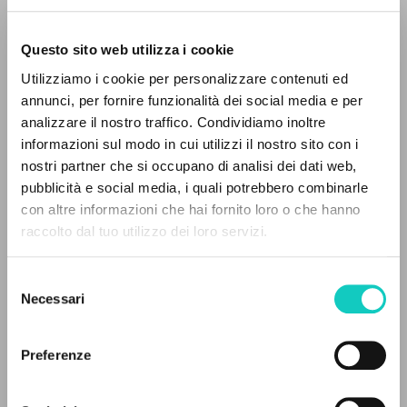
Questo sito web utilizza i cookie
RICERCA AVANZATA »
Utilizziamo i cookie per personalizzare contenuti ed
A
Z
annunci, per fornire funzionalità dei social media e per
analizzare il nostro traffico. Condividiamo inoltre
0
DOCUMENTI TROVATI
informazioni sul modo in cui utilizzi il nostro sito con i
Giussani Luigi
Autore
nostri partner che si occupano di analisi dei dati web,
pubblicità e social media, i quali potrebbero combinarle
Jaca Book
con altre informazioni che hai fornito loro o che hanno
Italiano
raccolto dal tuo utilizzo dei loro servizi.
RISULTATI SUCCESSIVI
1977
Pagine: 174
Selezione
Necessari
del
consenso
ULTIMO AGGIORNAMENTO
Preferenze
05/02/2026