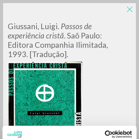
LUIGI
Giussani, Luigi.
Passos de
experiência cristã
.
Saõ Paulo:
Editora Companhia Ilimitada,
GIUSSANI
1993. [Tradução].
scritti