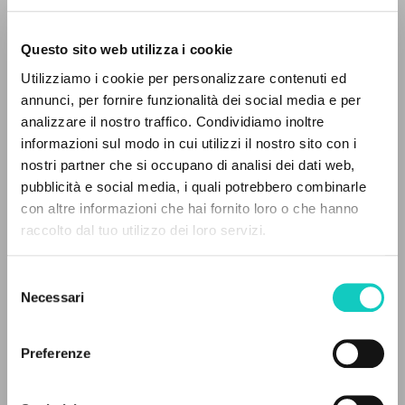
Questo sito web utilizza i cookie
RICERCA AVANZATA »
Utilizziamo i cookie per personalizzare contenuti ed
A
Z
annunci, per fornire funzionalità dei social media e per
analizzare il nostro traffico. Condividiamo inoltre
Cordas Durval
Revisore
0
DOCUMENTI TROVATI
informazioni sul modo in cui utilizzi il nostro sito con i
Giussani Luigi
Autore
nostri partner che si occupano di analisi dei dati web,
Gouveia Fernandes Raúl Cezar
Revisore
pubblicità e social media, i quali potrebbero combinarle
Vecchio Giovanni
Traduttore
con altre informazioni che hai fornito loro o che hanno
raccolto dal tuo utilizzo dei loro servizi.
RISULTATI SUCCESSIVI
Editora Companhia Ilimitada LTDA
Portoghese BR
1993
Selezione
Necessari
Pagine: 112
del
consenso
Preferenze
ULTIMO AGGIORNAMENTO
15/01/2024