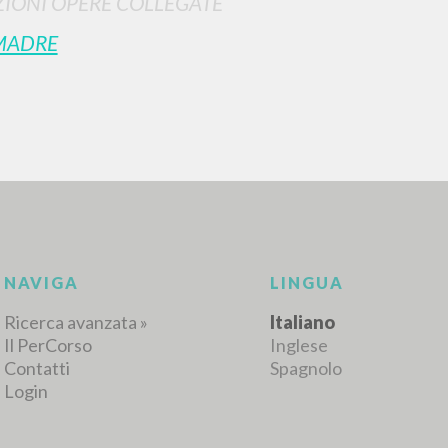
IONI OPERE COLLEGATE
MADRE
NAVIGA
LINGUA
Ricerca avanzata »
Italiano
Il PerCorso
Inglese
Contatti
Spagnolo
Login