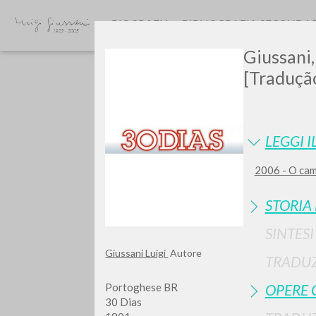
BIOGRAFIA
BIBLIOGRAFIA SECONDA
Giussani,
[Tradução
LEGGI I
2006 - O cam
TIPOLOGIA OPERA
STORIA
SINTES
Giussani Luigi
Autore
TRADUZ
Portoghese BR
OPERE 
30 Dias