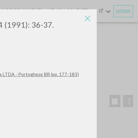
AGGIORNAMENTI
NEWS
CONTATTI
IT
LOGIN
E
 4 (1991): 36-37.
da LTDA - Portoghese BR (pp. 177-183)
ATTIVITÀ RECENTI
A
Z