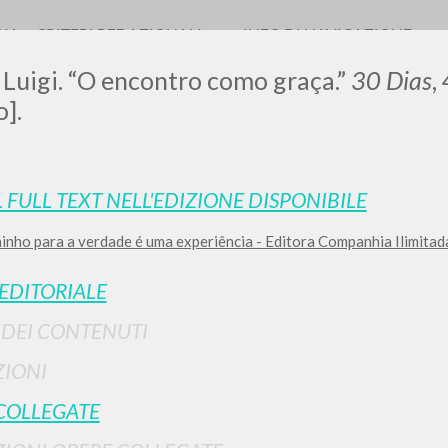
RIA
CRITERI REDAZIONALI
INFO DI NAVIGAZIONE
 Luigi. “O encontro como graça.”
30 Dias
,
].
0
DOCUMENTI TROVATI
L FULL TEXT NELL'EDIZIONE DISPONIBILE
inho para a verdade é uma experiência - Editora Companhia Ilimita
Visualizza dettagli per tipologia
LINGUA
AUTORE
ANNO
 EDITORIALE
I DEI CONTENUTI
IONI
COLLEGATE
RISULTATI SUCCESSIVI