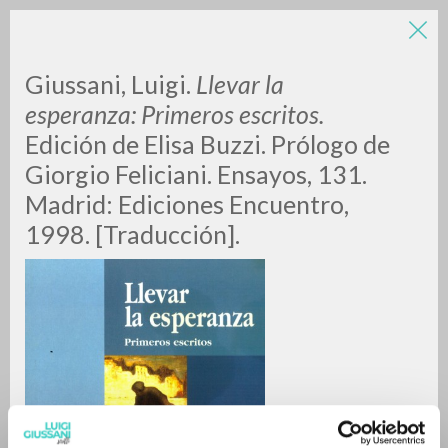
Giussani, Luigi.
Llevar la
esperanza: Primeros escritos.
Edición de Elisa Buzzi. Prólogo de
Giorgio Feliciani. Ensayos, 131.
Madrid: Ediciones Encuentro,
1998. [Traducción].
RICERCA AVANZATA »
A
Z
0
DOCUMENTI TROVATI
RISULTATI SUCCESSIVI