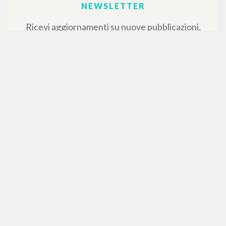
NEWSLETTER
Ricevi aggiornamenti su nuove pubblicazioni,
eventi e percorsi editoriali.
Iscriviti