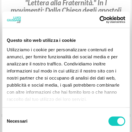
"Lettera alla Fraternità." In I
movimenti: Dalla Chiesa degli apostoli
a oggi, di Fernández Fidel GonzáIez
Giussani Luigi Autore
Questo sito web utilizza i cookie
Feliciani Giorgio Prefazione
Ratzinger Joseph Postfazione
González Fernández Fidel Autore
Utilizziamo i cookie per personalizzare contenuti ed
BUR
annunci, per fornire funzionalità dei social media e per
2000
analizzare il nostro traffico. Condividiamo inoltre
Italiano
informazioni sul modo in cui utilizzi il nostro sito con i
Luogo di edizione : Milano
Pagine: 2
nostri partner che si occupano di analisi dei dati web,
ISBN
: 88-17-14725-7
pubblicità e social media, i quali potrebbero combinarle
con altre informazioni che hai fornito loro o che hanno
raccolto dal tuo utilizzo dei loro servizi.
Selezione
Necessari
del
The Interview with Bartholomew I:
consenso