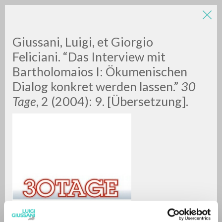
Giussani, Luigi, et Giorgio
Feliciani. “Das Interview mit
Bartholomaios I: Ökumenischen
Dialog konkret werden lassen.”
30
Tage
, 2 (2004): 9. [Übersetzung].
RICERCA AVANZATA »
A
Z
0
DOCUMENTI TROVATI
RISULTATI SUCCESSIVI