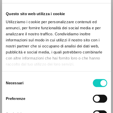
Questo sito web utilizza i cookie
Utilizziamo i cookie per personalizzare contenuti ed
annunci, per fornire funzionalità dei social media e per
Feliciani Giorgio
Autore
analizzare il nostro traffico. Condividiamo inoltre
Giussani Luigi
Autore
informazioni sul modo in cui utilizzi il nostro sito con i
nostri partner che si occupano di analisi dei dati web,
Tedesco
pubblicità e social media, i quali potrebbero combinarle
30 Tage
IL PROGETTO
con altre informazioni che hai fornito loro o che hanno
2004
raccolto dal tuo utilizzo dei loro servizi.
Pagine: 1
Il portale raccoglie e rende accessibili gli scritti
di Luigi Giussani: quasi 5000 voci bibliografiche,
Selezione
testi integrali in 5 lingue e percorsi tematici
Necessari
del
dedicati.
ULTIMO AGGIORNAMENTO
consenso
28/02/2020
Preferenze
NAVIGA