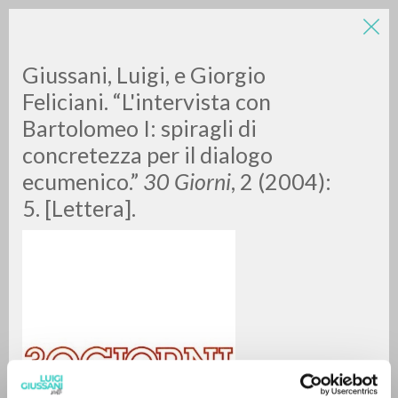
Giussani, Luigi, e Giorgio
Feliciani. “L'intervista con
Bartolomeo I: spiragli di
concretezza per il dialogo
ecumenico.”
30 Giorni
, 2 (2004):
5. [Lettera].
RICERCA AVANZATA »
A
Z
0
DOCUMENTI TROVATI
RISULTATI SUCCESSIVI