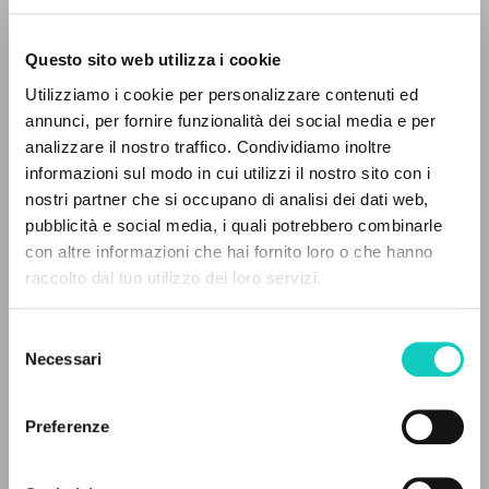
Questo sito web utilizza i cookie
Utilizziamo i cookie per personalizzare contenuti ed
annunci, per fornire funzionalità dei social media e per
analizzare il nostro traffico. Condividiamo inoltre
Feliciani Giorgio
Autore
informazioni sul modo in cui utilizzi il nostro sito con i
nostri partner che si occupano di analisi dei dati web,
Giussani Luigi
Autore
pubblicità e social media, i quali potrebbero combinarle
IL PROGETTO
con altre informazioni che hai fornito loro o che hanno
Italiano
30 Giorni
raccolto dal tuo utilizzo dei loro servizi.
Il portale raccoglie e rende accessibili gli scritti
2004
di Luigi Giussani: quasi 5000 voci bibliografiche,
Pagine: 1
Selezione
testi integrali in 5 lingue e percorsi tematici
Necessari
del
dedicati.
consenso
ULTIMO AGGIORNAMENTO
Preferenze
23/05/2018
NAVIGA