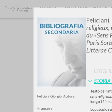
BIOGRAFIA
BIBLIOGRAFIA SECONDA
Feliciani,
religieux,
du «Sens R
Paris Sor
Litterae 
GIU
LEGGI I
STORIA
Testo dell’in
sens religieux
Feliciani Giorgio
Autore
luogo l’11 m
Francese
L’opuscolo ra