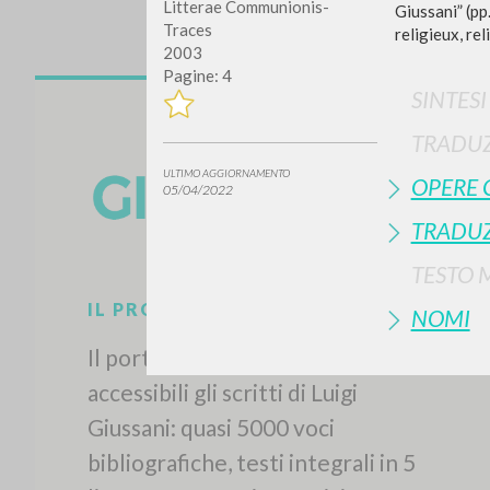
Litterae Communionis-
Giussani” (pp
Traces
religieux, rel
2003
Pagine: 4
SINTES
TRADUZ
ULTIMO AGGIORNAMENTO
OPERE 
05/04/2022
Vuo
TRADUZ
TESTO 
NOMI
TIPOLOGIA OPERA