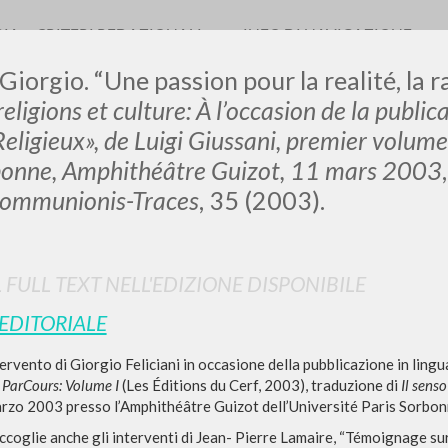
RIA
CRITERI REDAZIONALI
INFO DI NAVIGAZIONE
 Giorgio. “Une passion pour la realité, la ra
 religions et culture: À l’occasion de la public
eligieux», de Luigi Giussani, premier volum
bonne, Amphithéâtre Guizot, 11 mars 2003
LUIGI
Communionis-Traces
, 35 (2003).
SSANI
L FULL TEXT NELL'EDIZIONE DISPONIBILE
scritti
 EDITORIALE
tervento di Giorgio Feliciani in occasione della pubblicazione in ling
: ParCours: Volume I
(Les Éditions du Cerf, 2003), traduzione di
Il senso
arzo 2003 presso l’Amphithéâtre Guizot dell’Université Paris Sorbon
ccoglie anche gli interventi di Jean- Pierre Lamaire, “Témoignage sur