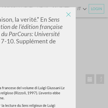
AGGIORNAMENTI
NEWS
CONTATTI
IT
LOGIN
E
ison, la verité.” En
Sens
ation de l’édition française
e du ParCours: Université
, 7-10. Supplément de
ua francese del volume di Luigi Giussani
Le
 religioso
(Rizzoli, 1997). L’evento ebbe
ne.
 la lecture du
Sens religieux
de Luigi