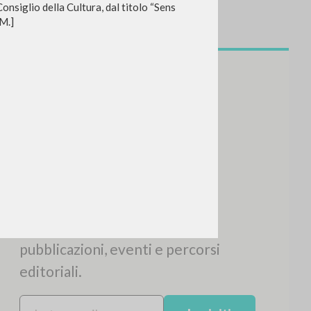
Consiglio della Cultura, dal titolo “Sens
 M.]
CERCA
Frase esatta
 »
ATTIVITÀ RECENTI
A
Z