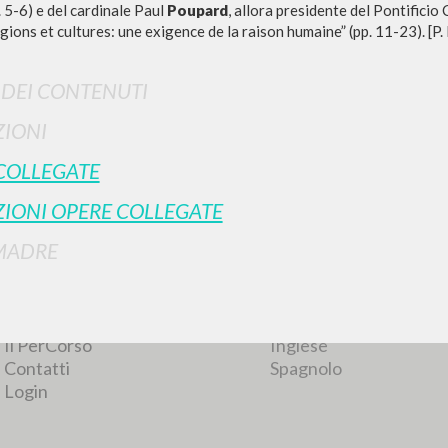
. 5-6) e del cardinale Paul
Poupard
, allora presidente del Pontificio 
igions et cultures: une exigence de la raison humaine” (pp. 11-23). [P.
I DEI CONTENUTI
IONI
COLLEGATE
RICERCA AVANZATA
i risultati ancora più precisi? Utilizza la
IONI OPERE COLLEGATE
0
DOCUMENTI TROVATI
MADRE
Visualizza dettagli per tipologia
LINGUA
AUTORE
ANNO