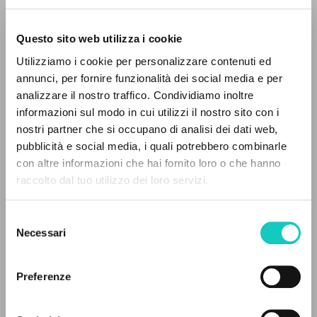
Questo sito web utilizza i cookie
RICERCA AVANZATA »
Utilizziamo i cookie per personalizzare contenuti ed
A
Z
annunci, per fornire funzionalità dei social media e per
analizzare il nostro traffico. Condividiamo inoltre
0
DOCUMENTI TROVATI
Giussani Luigi
Autore
informazioni sul modo in cui utilizzi il nostro sito con i
Glinka Elena
Traduttore
nostri partner che si occupano di analisi dei dati web,
Men' Aleksandr
Postfazione
pubblicità e social media, i quali potrebbero combinarle
Stafford James Francis
Prefazione
con altre informazioni che hai fornito loro o che hanno
raccolto dal tuo utilizzo dei loro servizi.
RISULTATI SUCCESSIVI
Christianskaja Rossija
Russo
Selezione
2004
Necessari
del
Pagine: 188
consenso
Preferenze
ULTIMO AGGIORNAMENTO
25/05/2026