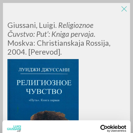
LUIGI
Giussani, Luigi.
Religioznoe
Čuvstvo: Put’: Kniga pervaja.
Moskva:
Christianskaja Rossija,
GIUSSANI
2004. [Perevod].
scritti