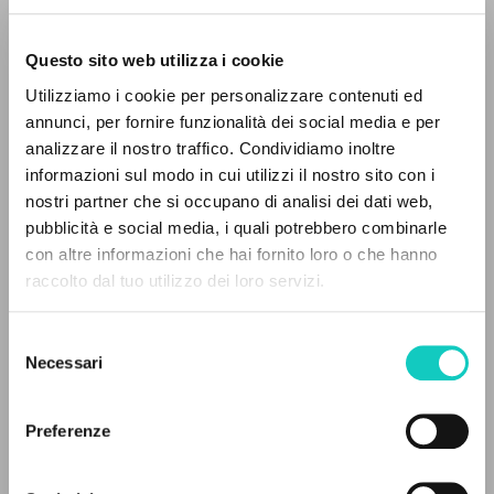
Questo sito web utilizza i cookie
RICERCA AVANZATA »
Utilizziamo i cookie per personalizzare contenuti ed
A
Z
annunci, per fornire funzionalità dei social media e per
analizzare il nostro traffico. Condividiamo inoltre
Giussani Luigi
Autore
0
DOCUMENTI TROVATI
informazioni sul modo in cui utilizzi il nostro sito con i
Tibenská Gabriela
Traduttore
nostri partner che si occupano di analisi dei dati web,
Tomko Jozef
Prefazione
pubblicità e social media, i quali potrebbero combinarle
con altre informazioni che hai fornito loro o che hanno
LÚČ
raccolto dal tuo utilizzo dei loro servizi.
RISULTATI SUCCESSIVI
Slovacco
1999
Pagine: 208
Selezione
Necessari
del
consenso
Preferenze
ULTIMO AGGIORNAMENTO
25/05/2026