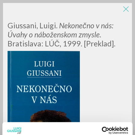
LUIGI
Giussani, Luigi.
Nekonečno v nás
:
Úvahy o náboženskom zmysle.
Bratislava: LÚČ, 1999. [Preklad].
GIUSSANI
scritti