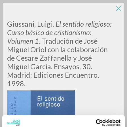
Giussani, Luigi.
El sentido religioso:
Curso básico de cristianismo:
Volumen 1
. Tradución de José
Miguel Oriol con la colaboración
de Cesare Zaffanella y José
Miguel García. Ensayos, 30.
RICERCA AVANZATA »
Madrid: Ediciones Encuentro,
A
Z
1998.
0
DOCUMENTI TROVATI
RISULTATI SUCCESSIVI