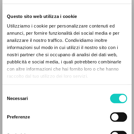
Questo sito web utilizza i cookie
Utilizziamo i cookie per personalizzare contenuti ed
annunci, per fornire funzionalità dei social media e per
analizzare il nostro traffico. Condividiamo inoltre
informazioni sul modo in cui utilizzi il nostro sito con i
nostri partner che si occupano di analisi dei dati web,
pubblicità e social media, i quali potrebbero combinarle
IL PROGETTO
con altre informazioni che hai fornito loro o che hanno
raccolto dal tuo utilizzo dei loro servizi.
Il portale raccoglie e rende accessibili gli scritti
García José Miguel
Revisore
di Luigi Giussani: quasi 5000 voci bibliografiche,
Giussani Luigi
Autore
Selezione
testi integrali in 5 lingue e percorsi tematici
Oriol José Miguel
Traduttore
Necessari
del
dedicati.
Stafford James Francis
Prefazione
consenso
Zaffanella Cesar
Revisore
Preferenze
NAVIGA
Ediciones Encuentro
Spagnolo