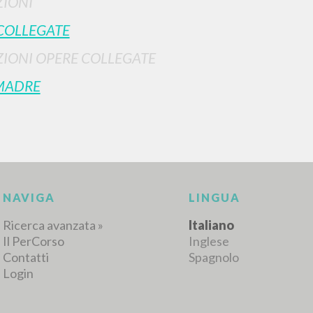
IONI
COLLEGATE
IONI OPERE COLLEGATE
RISULTATI SUCCESSIVI
MADRE
NAVIGA
LINGUA
Ricerca avanzata »
Italiano
Il PerCorso
Inglese