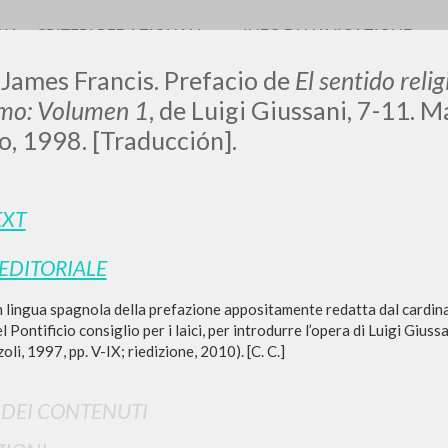
RIA
CRITERI REDAZIONALI
INFO DI NAVIGAZIONE
 James Francis. Prefacio de
El sentido reli
smo: Volumen 1
, de Luigi Giussani, 7-11. M
, 1998. [Traducción].
EXT
RICERCA AVANZATA
i risultati ancora più precisi? Utilizza la
 EDITORIALE
0
DOCUMENTI TROVATI
 lingua spagnola della prefazione appositamente redatta dal cardina
 Pontificio consiglio per i laici, per introdurre l’opera di Luigi Giuss
Visualizza dettagli per tipologia
oli, 1997, pp. V-IX; riedizione, 2010). [C. C.]
LINGUA
AUTORE
ANNO
I DEI CONTENUTI