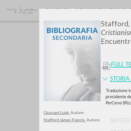
BIOGRAFIA
BIBLIOGRAFIA SECONDA
Stafford,
Cristiani
Encuentro
FULL T
Vuo
STORIA
Traduzione in
presidente del
PerCorso
(Rizz
TIPOLOGIA OPERA
Giussani Luigi
Autore
SINTES
Stafford James Francis
Autore