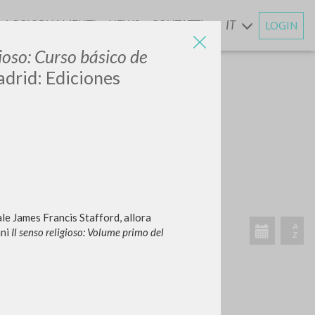
AGGIORNAMENTI
NEWS
CONTATTI
IT
LOGIN
E
gioso: Curso básico de
adrid: Ediciones
CERCA
Frase esatta
 »
le James Francis Stafford, allora
ani
Il senso religioso: Volume primo del
ATTIVITÀ RECENTI
A
Z