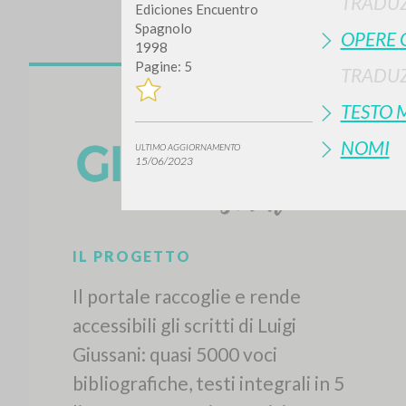
TRADUZ
Ediciones Encuentro
Spagnolo
OPERE 
1998
Pagine: 5
TRADUZ
TESTO 
NOMI
ULTIMO AGGIORNAMENTO
15/06/2023
IL PROGETTO
Il portale raccoglie e rende