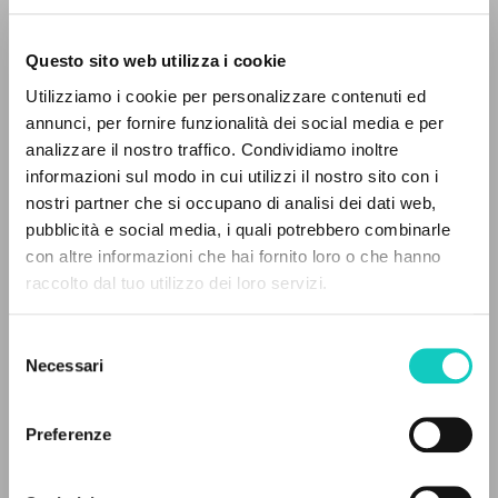
Questo sito web utilizza i cookie
Utilizziamo i cookie per personalizzare contenuti ed
annunci, per fornire funzionalità dei social media e per
IL PROGETTO
analizzare il nostro traffico. Condividiamo inoltre
Giussani Luigi
Autore
informazioni sul modo in cui utilizzi il nostro sito con i
Il portale raccoglie e rende accessibili gli scritti
Hügel Sebastian
Traduttore
nostri partner che si occupano di analisi dei dati web,
di Luigi Giussani: quasi 5000 voci bibliografiche,
Scholz Cristoph
Traduttore
pubblicità e social media, i quali potrebbero combinarle
testi integrali in 5 lingue e percorsi tematici
con altre informazioni che hai fornito loro o che hanno
dedicati.
Bonifatius
raccolto dal tuo utilizzo dei loro servizi.
Tedesco
2003
Selezione
Pagine: 182
NAVIGA
Necessari
del
consenso
Ricerca avanzata »
Il PerCorso
Preferenze
Contatti
ULTIMO AGGIORNAMENTO
25/05/2026
Login