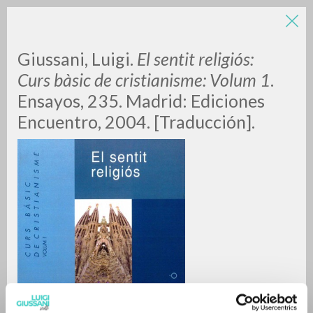
Giussani, Luigi.
El sentit religiós:
Curs bàsic de cristianisme: Volum 1
.
Ensayos, 235. Madrid: Ediciones
Encuentro, 2004. [Traducción].
RICERCA AVANZATA »
A
Z
0
DOCUMENTI TROVATI
RISULTATI SUCCESSIVI