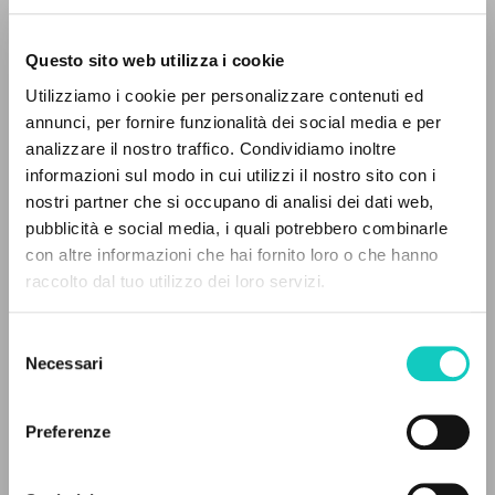
Questo sito web utilizza i cookie
Utilizziamo i cookie per personalizzare contenuti ed
annunci, per fornire funzionalità dei social media e per
analizzare il nostro traffico. Condividiamo inoltre
informazioni sul modo in cui utilizzi il nostro sito con i
Ballesté Joan Alsina
Traduttore
nostri partner che si occupano di analisi dei dati web,
Giussani Luigi
Autore
pubblicità e social media, i quali potrebbero combinarle
Stafford James Francis
Prefazione
IL PROGETTO
con altre informazioni che hai fornito loro o che hanno
Sucarrats Josep Maria
Traduttore
raccolto dal tuo utilizzo dei loro servizi.
Il portale raccoglie e rende accessibili gli scritti
Ediciones Encuentro
di Luigi Giussani: quasi 5000 voci bibliografiche,
Catalano
Selezione
testi integrali in 5 lingue e percorsi tematici
2004
Necessari
del
dedicati.
Pagine: 208
consenso
Preferenze
NAVIGA
ULTIMO AGGIORNAMENTO