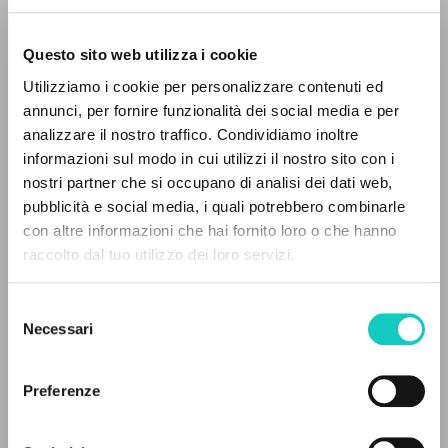
Questo sito web utilizza i cookie
Utilizziamo i cookie per personalizzare contenuti ed
annunci, per fornire funzionalità dei social media e per
analizzare il nostro traffico. Condividiamo inoltre
Domokos György
Traduttore
informazioni sul modo in cui utilizzi il nostro sito con i
Erdő Péter
Prefazione
nostri partner che si occupano di analisi dei dati web,
pubblicità e social media, i quali potrebbero combinarle
Giussani Luigi
Autore
IL PROGETTO
con altre informazioni che hai fornito loro o che hanno
Kovács Éva
Revisore
raccolto dal tuo utilizzo dei loro servizi.
Il portale raccoglie e rende accessibili gli scritti
Vigilia Kiadó
di Luigi Giussani: quasi 5000 voci bibliografiche,
Ungherese
Selezione
testi integrali in 5 lingue e percorsi tematici
1999
Necessari
del
Pagine: 220
dedicati.
consenso
Preferenze
NAVIGA
ULTIMO AGGIORNAMENTO