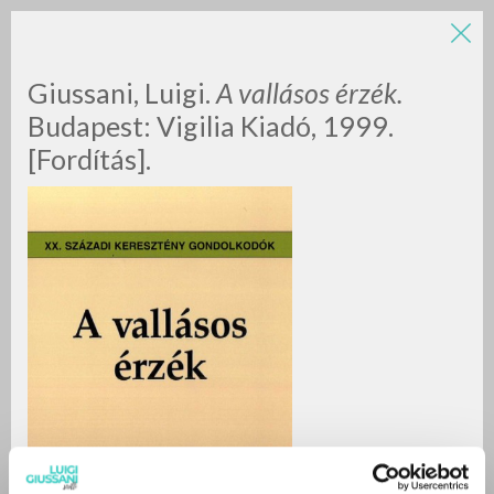
Giussani, Luigi.
A vallásos érzék.
Budapest: Vigilia Kiadó, 1999.
[Fordítás].
RICERCA AVANZATA »
A
Z
0
DOCUMENTI TROVATI
RISULTATI SUCCESSIVI