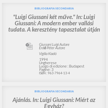
BIBLIOGRAFIA SECONDARIA
"Luigi Giussani két műve." In: Luigi
Giussani: A modern ember vallási
tudata. A keresztény tapasztalat útján
Giussani Luigi Autore
Erdő Péter Autore
Vigilia Kiadó
1994
Ungherese
Luogo di edizione : Budapest
Pagine: 3
ISBN
: 963-7964-13-4
BIBLIOGRAFIA SECONDARIA
Ajánlás. In: Luigi Giussani: Miért az
Egyház?