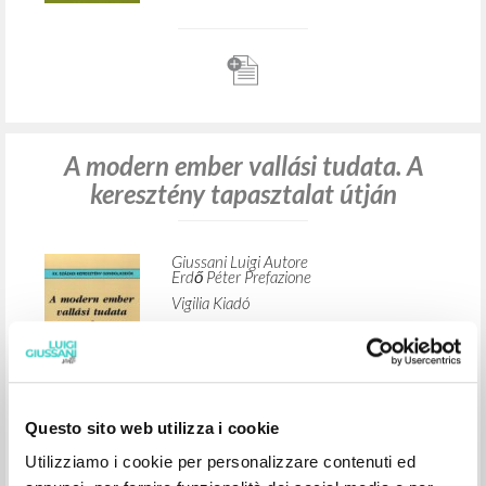
A modern ember vallási tudata. A
keresztény tapasztalat útján
Giussani Luigi Autore
Erdő Péter Prefazione
Vigilia Kiadó
1994
Ungherese
Luogo di edizione : Budapest
Pagine: 144
ISBN
: 963-7964-13-4
Questo sito web utilizza i cookie
Utilizziamo i cookie per personalizzare contenuti ed