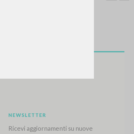
CERCA
Frase esatta
 »
ATTIVITÀ RECENTI
A
Z