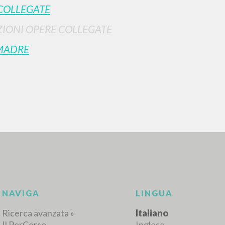
COLLEGATE
IONI OPERE COLLEGATE
MADRE
RICERCA AVANZATA
i risultati ancora più precisi? Utilizza la
0
DOCUMENTI TROVATI
Visualizza dettagli per tipologia
LINGUA
AUTORE
ANNO