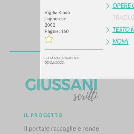
OPERE 
Vigilia Kiadó
TRADUZ
Ungherese
2002
TESTO 
Pagine: 160
NOMI
ULTIMO AGGIORNAMENTO
Vuo
03/02/2022
TIPOLOGIA OPERA