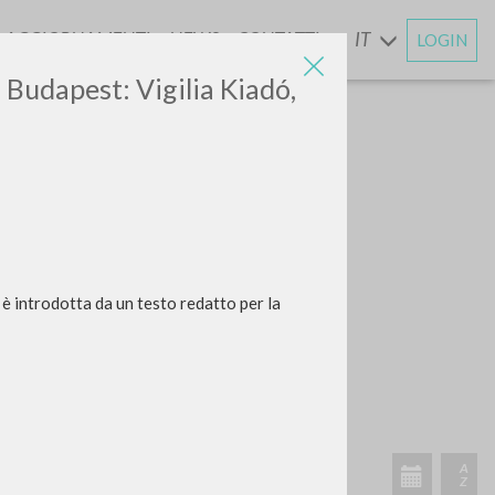
AGGIORNAMENTI
NEWS
CONTATTI
IT
LOGIN
E
. Budapest: Vigilia Kiadó,
 è introdotta da un testo redatto per la