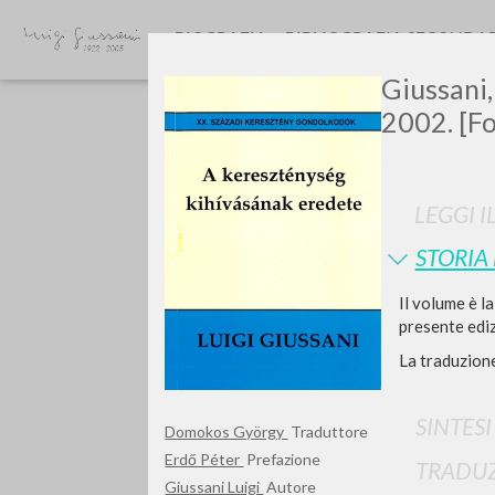
BIOGRAFIA
BIBLIOGRAFIA SECONDA
Giussani,
2002. [Fo
LEGGI I
STORIA
GIU
Il volume è l
presente ediz
La traduzion
SINTES
Domokos György
Traduttore
Erdő Péter
Prefazione
TRADUZ
Giussani Luigi
Autore