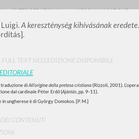
RIA
CRITERI REDAZIONALI
INFO DI NAVIGAZIONE
 Luigi.
A kereszténység kihívásának eredete
rdítás].
LUIGI
L FULL TEXT NELL'EDIZIONE DISPONIBILE
 EDITORIALE
SSANI
a traduzione di
All’origine della pretesa cristiana
(Rizzoli, 2001). L’opera
ione dal cardinale Péter Erdő (
Ajánlás
, pp. 9-11).
scritti
e in ungherese è di György Domokos. [P. M.]
I DEI CONTENUTI
IONI