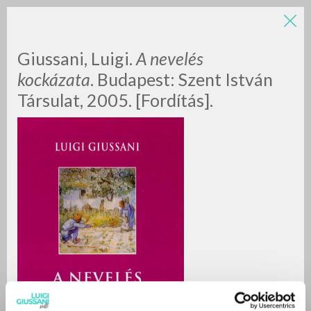
Giussani, Luigi.
A nevelés
kockázata
. Budapest: Szent István
Társulat, 2005. [Fordítás].
RICERCA AVANZATA »
A
Z
0
DOCUMENTI TROVATI
RISULTATI SUCCESSIVI