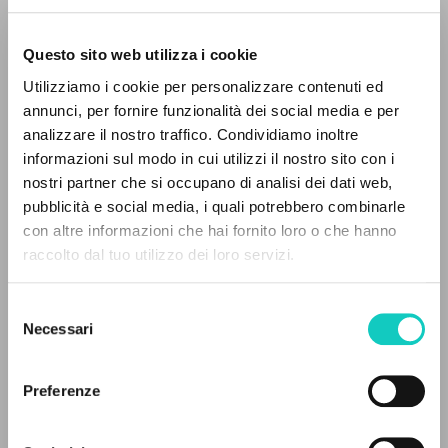
Questo sito web utilizza i cookie
Utilizziamo i cookie per personalizzare contenuti ed
annunci, per fornire funzionalità dei social media e per
analizzare il nostro traffico. Condividiamo inoltre
informazioni sul modo in cui utilizzi il nostro sito con i
Erdő Péter
Prefazione
nostri partner che si occupano di analisi dei dati web,
Giussani Luigi
Autore
pubblicità e social media, i quali potrebbero combinarle
Kisdi Ágnes
Traduttore
IL PROGETTO
con altre informazioni che hai fornito loro o che hanno
raccolto dal tuo utilizzo dei loro servizi.
Szent István Társulat
Il portale raccoglie e rende accessibili gli scritti
Ungherese
di Luigi Giussani: quasi 5000 voci bibliografiche,
2005
Selezione
testi integrali in 5 lingue e percorsi tematici
Pagine: 124
Necessari
del
dedicati.
consenso
Preferenze
ULTIMO AGGIORNAMENTO
NAVIGA
03/02/2022