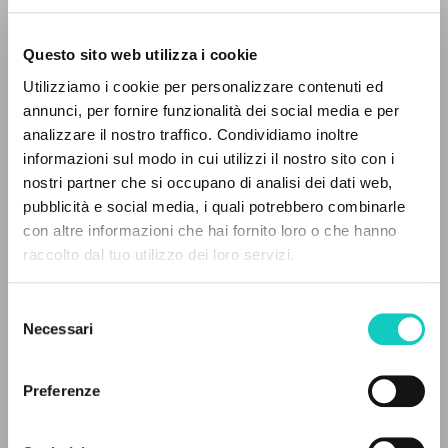
Questo sito web utilizza i cookie
RICERCA AVANZATA »
Utilizziamo i cookie per personalizzare contenuti ed
A
Z
annunci, per fornire funzionalità dei social media e per
analizzare il nostro traffico. Condividiamo inoltre
0
DOCUMENTI TROVATI
informazioni sul modo in cui utilizzi il nostro sito con i
Feliciani Giorgio
Autore
nostri partner che si occupano di analisi dei dati web,
Giussani Luigi
Autore
pubblicità e social media, i quali potrebbero combinarle
con altre informazioni che hai fornito loro o che hanno
Ediciones Encuentro
raccolto dal tuo utilizzo dei loro servizi.
Spagnolo
RISULTATI SUCCESSIVI
1998
Pagine: 10
Selezione
Necessari
del
consenso
ULTIMO AGGIORNAMENTO
Preferenze
24/02/2022