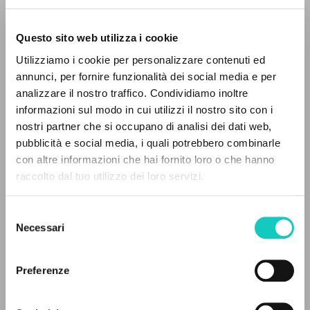
Questo sito web utilizza i cookie
Utilizziamo i cookie per personalizzare contenuti ed
annunci, per fornire funzionalità dei social media e per
Feliciani Giorgio
Autore
analizzare il nostro traffico. Condividiamo inoltre
Giussani Luigi
Autore
informazioni sul modo in cui utilizzi il nostro sito con i
nostri partner che si occupano di analisi dei dati web,
Marietti 1820
pubblicità e social media, i quali potrebbero combinarle
Italiano
IL PROGETTO
con altre informazioni che hai fornito loro o che hanno
1997
raccolto dal tuo utilizzo dei loro servizi.
Pagine: 11
Il portale raccoglie e rende accessibili gli scritti
di Luigi Giussani: quasi 5000 voci bibliografiche,
Selezione
testi integrali in 5 lingue e percorsi tematici
Necessari
del
dedicati.
consenso
ULTIMO AGGIORNAMENTO
24/02/2022
Preferenze
NAVIGA