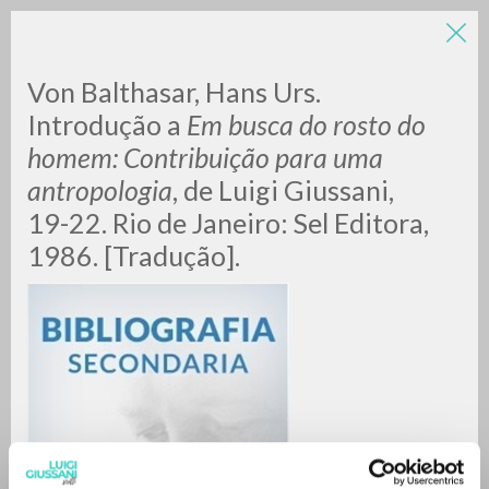
Von Balthasar, Hans Urs.
Introdução a
Em busca do rosto do
homem: Contribuição para uma
antropologia
, de Luigi Giussani,
19-22. Rio de Janeiro: Sel Editora,
1986. [Tradução].
RICERCA AVANZATA »
A
Z
0
DOCUMENTI TROVATI
RISULTATI SUCCESSIVI