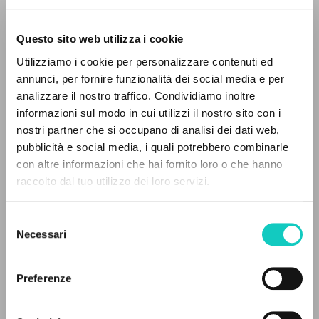
Questo sito web utilizza i cookie
Utilizziamo i cookie per personalizzare contenuti ed
annunci, per fornire funzionalità dei social media e per
analizzare il nostro traffico. Condividiamo inoltre
informazioni sul modo in cui utilizzi il nostro sito con i
nostri partner che si occupano di analisi dei dati web,
Giussani Luigi
Autore
pubblicità e social media, i quali potrebbero combinarle
von Balthasar Hans Urs
Autore
IL PROGETTO
con altre informazioni che hai fornito loro o che hanno
raccolto dal tuo utilizzo dei loro servizi.
SEL Editora
Il portale raccoglie e rende accessibili gli scritti
Portoghese BR
di Luigi Giussani: quasi 5000 voci bibliografiche,
1986
Selezione
testi integrali in 5 lingue e percorsi tematici
Pagine: 4
Necessari
del
dedicati.
consenso
Preferenze
NAVIGA
ULTIMO AGGIORNAMENTO
29/09/2023