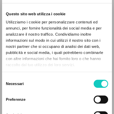
Questo sito web utilizza i cookie
Utilizziamo i cookie per personalizzare contenuti ed
annunci, per fornire funzionalità dei social media e per
analizzare il nostro traffico. Condividiamo inoltre
informazioni sul modo in cui utilizzi il nostro sito con i
nostri partner che si occupano di analisi dei dati web,
pubblicità e social media, i quali potrebbero combinarle
IL PROGETTO
con altre informazioni che hai fornito loro o che hanno
Braga Roberto
Revisore
raccolto dal tuo utilizzo dei loro servizi.
Il portale raccoglie e rende accessibili gli scritti
Giussani Luigi
Autore
di Luigi Giussani: quasi 5000 voci bibliografiche,
Olinto Antonio
Prefazione
Selezione
testi integrali in 5 lingue e percorsi tematici
von Balthasar Hans Urs
Introduzione
Necessari
del
dedicati.
consenso
SEL Editora
Portoghese BR
Preferenze
1986
NAVIGA
Pagine: 52