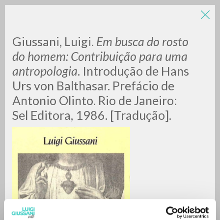
Giussani, Luigi.
Em busca do rosto
do homem: Contribuição para uma
antropologia
. Introdução de Hans
Urs von Balthasar. Prefácio de
Antonio Olinto. Rio de Janeiro:
Sel Editora, 1986. [Tradução].
RICERCA AVANZATA »
A
Z
0
DOCUMENTI TROVATI
RISULTATI SUCCESSIVI