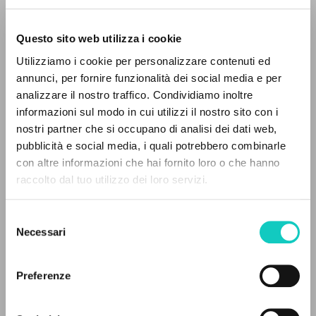
Questo sito web utilizza i cookie
Utilizziamo i cookie per personalizzare contenuti ed
annunci, per fornire funzionalità dei social media e per
analizzare il nostro traffico. Condividiamo inoltre
informazioni sul modo in cui utilizzi il nostro sito con i
nostri partner che si occupano di analisi dei dati web,
Bedouelle Guy
Autore
pubblicità e social media, i quali potrebbero combinarle
Borgonovo Graziano
Autore
IL PROGETTO
con altre informazioni che hai fornito loro o che hanno
Clément Oliver
Autore
raccolto dal tuo utilizzo dei loro servizi.
Olinto Antonio
Autore
Il portale raccoglie e rende accessibili gli scritti
Ries Julien
Autore
di Luigi Giussani: quasi 5000 voci bibliografiche,
Selezione
testi integrali in 5 lingue e percorsi tematici
Necessari
del
Jaca Book
dedicati.
consenso
Italiano
1992
Preferenze
Pagine: 96
NAVIGA