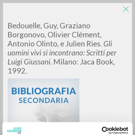
Bedouelle, Guy, Graziano
Borgonovo, Olivier Clément,
Antonio Olinto, e Julien Ries.
Gli
uomini vivi si incontrano: Scritti per
Luigi Giussani
. Milano: Jaca Book,
1992.
RICERCA AVANZATA »
A
Z
0
DOCUMENTI TROVATI
RISULTATI SUCCESSIVI