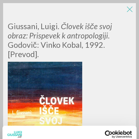
Giussani, Luigi.
Človek išče svoj
obraz: Prispevek k antropologiji
.
Godovič:
Vinko Kobal,
1992.
[Prevod].
A
Z
0
DOCUMENTI TROVATI
RISULTATI SUCCESSIVI