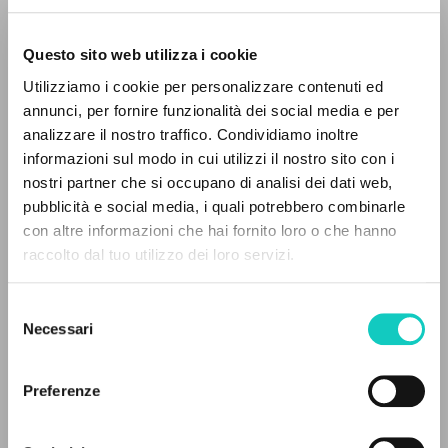
Questo sito web utilizza i cookie
Utilizziamo i cookie per personalizzare contenuti ed
annunci, per fornire funzionalità dei social media e per
IL PROGETTO
analizzare il nostro traffico. Condividiamo inoltre
Giussani Luigi
Autore
informazioni sul modo in cui utilizzi il nostro sito con i
Il portale raccoglie e rende accessibili gli scritti
Kobal Vinko
Traduttore
nostri partner che si occupano di analisi dei dati web,
di Luigi Giussani: quasi 5000 voci bibliografiche,
von Balthasar Hans Urs
Introduzione
pubblicità e social media, i quali potrebbero combinarle
testi integrali in 5 lingue e percorsi tematici
con altre informazioni che hai fornito loro o che hanno
dedicati.
Vinko Kobal
raccolto dal tuo utilizzo dei loro servizi.
Sloveno
1992
Selezione
Pagine: 116
NAVIGA
Necessari
del
consenso
Ricerca avanzata »
Il PerCorso
Preferenze
ULTIMO AGGIORNAMENTO
Contatti
25/05/2026
Login