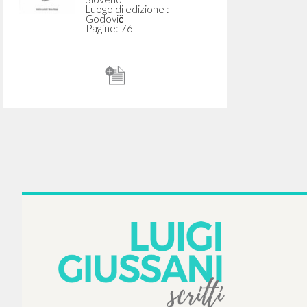
Čut religioznosti: Vprašanje
človeka in novost
krščanstva
Giussani Luigi Autore
Ratzinger Joseph
Introduzione