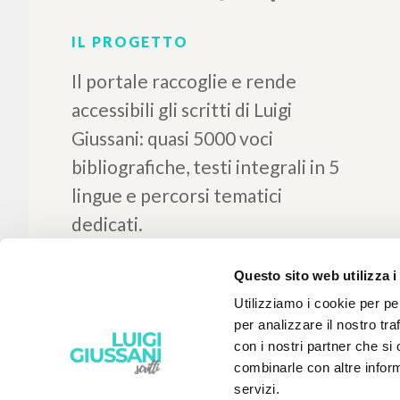
Vinko Kobal
1995
Sloveno
Luogo di edizione :
Godovič
Pagine: 76
Questo sito web utilizza i
Utilizziamo i cookie per pe
per analizzare il nostro tra
con i nostri partner che si
combinarle con altre inform
servizi.