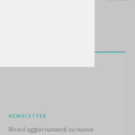
CERCA
Frase esatta
 »
ATTIVITÀ RECENTI
A
Z