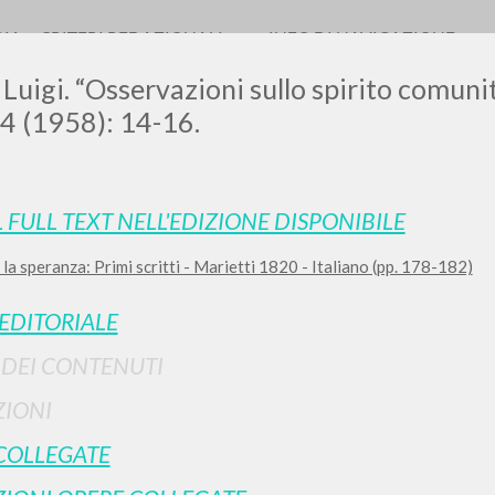
RIA
CRITERI REDAZIONALI
INFO DI NAVIGAZIONE
 Luigi. “Osservazioni sullo spirito comunit
, 4 (1958): 14-16.
LUIGI
L FULL TEXT NELL'EDIZIONE DISPONIBILE
la speranza: Primi scritti - Marietti 1820 - Italiano (pp. 178-182)
SSANI
 EDITORIALE
scritti
I DEI CONTENUTI
IONI
COLLEGATE