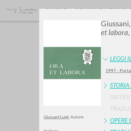
BIOGRAFIA
BIBLIOGRAFIA SECONDA
Giussani,
et labora
LEGGI I
1997 - Porta 
GIU
STORIA
SINTES
TRADUZ
Giussani Luigi
Autore
OPERE 