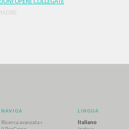
IONI OPERE COLLEGATE
MADRE
RICERCA AVANZATA
i risultati ancora più precisi? Utilizza la
0
DOCUMENTI TROVATI
Visualizza dettagli per tipologia
LINGUA
AUTORE
ANNO