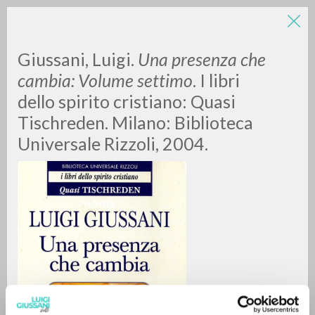
Giussani, Luigi.
Una presenza che
cambia: Volume settimo
. I libri
dello spirito cristiano: Quasi
Tischreden. Milano: Biblioteca
Universale Rizzoli, 2004.
RICERCA AVANZATA »
A
Z
0
DOCUMENTI TROVATI
RISULTATI SUCCESSIVI