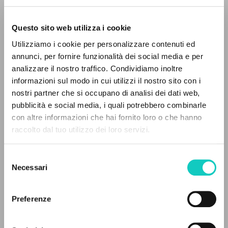
Questo sito web utilizza i cookie
Utilizziamo i cookie per personalizzare contenuti ed
annunci, per fornire funzionalità dei social media e per
analizzare il nostro traffico. Condividiamo inoltre
informazioni sul modo in cui utilizzi il nostro sito con i
nostri partner che si occupano di analisi dei dati web,
Giussani Luigi
Autore
pubblicità e social media, i quali potrebbero combinarle
IL PROGETTO
con altre informazioni che hai fornito loro o che hanno
BUR
raccolto dal tuo utilizzo dei loro servizi.
Il portale raccoglie e rende accessibili gli scritti
Italiano
2004
di Luigi Giussani: quasi 5000 voci bibliografiche,
Selezione
Pagine: 420
testi integrali in 5 lingue e percorsi tematici
Necessari
del
dedicati.
consenso
Preferenze
ULTIMO AGGIORNAMENTO
NAVIGA
05/02/2026