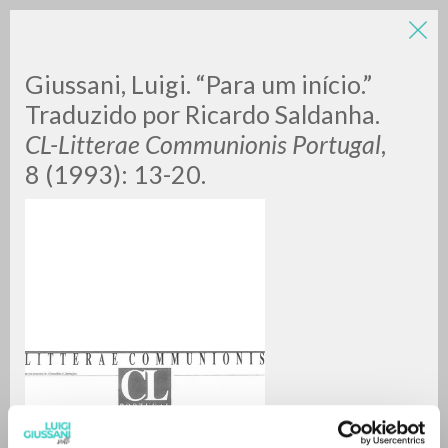
Giussani, Luigi. “Para um início.”
Traduzido por Ricardo Saldanha.
CL-Litterae Communionis Portugal
,
8 (1993): 13-20.
RICERCA AVANZATA »
A
Z
0
DOCUMENTI TROVATI
RISULTATI SUCCESSIVI