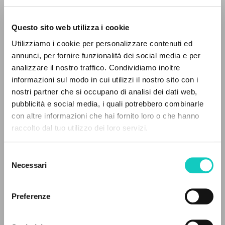
Questo sito web utilizza i cookie
Utilizziamo i cookie per personalizzare contenuti ed
annunci, per fornire funzionalità dei social media e per
analizzare il nostro traffico. Condividiamo inoltre
Giussani Luigi
Autore
informazioni sul modo in cui utilizzi il nostro sito con i
Saldanha Ricardo
Traduttore
nostri partner che si occupano di analisi dei dati web,
pubblicità e social media, i quali potrebbero combinarle
IL PROGETTO
Portoghese
con altre informazioni che hai fornito loro o che hanno
CL-Litterae Communionis Portugal
raccolto dal tuo utilizzo dei loro servizi.
Il portale raccoglie e rende accessibili gli scritti
1993
Pagine: 8
di Luigi Giussani: quasi 5000 voci bibliografiche,
Selezione
testi integrali in 5 lingue e percorsi tematici
Necessari
del
dedicati.
consenso
ULTIMO AGGIORNAMENTO
Preferenze
06/08/2024
NAVIGA