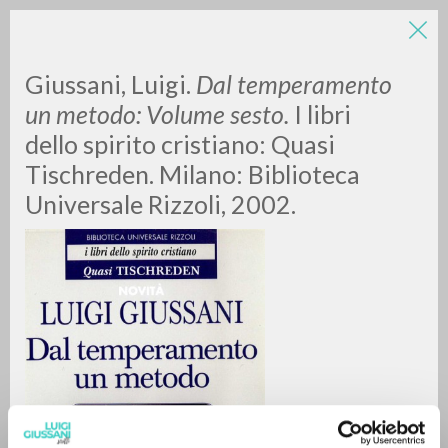
Giussani, Luigi.
Dal temperamento
un metodo: Volume sesto.
I libri
dello spirito cristiano: Quasi
Tischreden. Milano: Biblioteca
Universale Rizzoli, 2002.
RICERCA AVANZATA »
A
Z
0
DOCUMENTI TROVATI
RISULTATI SUCCESSIVI