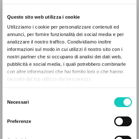
Questo sito web utilizza i cookie
Utilizziamo i cookie per personalizzare contenuti ed
annunci, per fornire funzionalità dei social media e per
analizzare il nostro traffico. Condividiamo inoltre
informazioni sul modo in cui utilizzi il nostro sito con i
nostri partner che si occupano di analisi dei dati web,
Giussani Luigi
Autore
pubblicità e social media, i quali potrebbero combinarle
IL PROGETTO
con altre informazioni che hai fornito loro o che hanno
BUR
raccolto dal tuo utilizzo dei loro servizi.
Il portale raccoglie e rende accessibili gli scritti
Italiano
di Luigi Giussani: quasi 5000 voci bibliografiche,
2002
Selezione
Pagine: 448
testi integrali in 5 lingue e percorsi tematici
Necessari
del
dedicati.
consenso
Preferenze
ULTIMO AGGIORNAMENTO
NAVIGA
05/06/2025