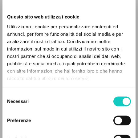
Questo sito web utilizza i cookie
RICERCA AVANZATA »
Utilizziamo i cookie per personalizzare contenuti ed
A
Z
annunci, per fornire funzionalità dei social media e per
analizzare il nostro traffico. Condividiamo inoltre
0
DOCUMENTI TROVATI
informazioni sul modo in cui utilizzi il nostro sito con i
Giussani Luigi
Autore
nostri partner che si occupano di analisi dei dati web,
pubblicità e social media, i quali potrebbero combinarle
Jaca Book
con altre informazioni che hai fornito loro o che hanno
Italiano
raccolto dal tuo utilizzo dei loro servizi.
RISULTATI SUCCESSIVI
1979
Pagine: 136
Selezione
Necessari
del
consenso
ULTIMO AGGIORNAMENTO
Preferenze
05/06/2025