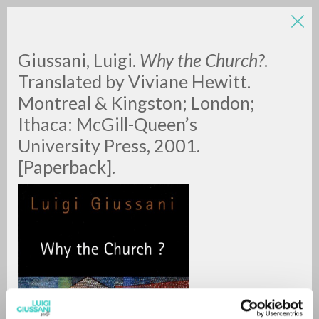
Giussani, Luigi.
Why the Church?
.
Translated by Viviane Hewitt.
Montreal & Kingston; London;
Ithaca: McGill-Queen’s
A
Z
University Press, 2001.
[Paperback].
0
DOCUMENTI TROVATI
RISULTATI SUCCESSIVI