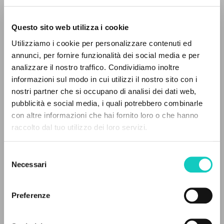
Questo sito web utilizza i cookie
Utilizziamo i cookie per personalizzare contenuti ed
annunci, per fornire funzionalità dei social media e per
IL PROGETTO
analizzare il nostro traffico. Condividiamo inoltre
informazioni sul modo in cui utilizzi il nostro sito con i
Il portale raccoglie e rende accessibili gli scritti
nostri partner che si occupano di analisi dei dati web,
di Luigi Giussani: quasi 5000 voci bibliografiche,
pubblicità e social media, i quali potrebbero combinarle
testi integrali in 5 lingue e percorsi tematici
con altre informazioni che hai fornito loro o che hanno
Giussani Luigi
Autore
dedicati.
raccolto dal tuo utilizzo dei loro servizi.
Hewitt Viviane
Traduttore
Selezione
McGill-Queen's University Press
NAVIGA
Necessari
del
Inglese
2001
consenso
Ricerca avanzata »
Pagine: 288
Il PerCorso
Preferenze
Contatti
Login