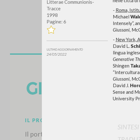
nelle città di
Litterae Communionis-
Tracce
-
Roma, Isti
1998
Michael
Wal
Pagine: 6
Intensely”, a
Giussani,
McGi
-
New York, A
David L.
Schi
ULTIMO AGGIORNAMENTO
lingua inglese
24/05/2022
Generative Th
Vuo
Shingen
Taka
“Intercultura
Giussani,
McGi
David J.
Hor
Sense and Mo
University Pr
TIPOLOGIA OPERA
SINTES
TRADUZ