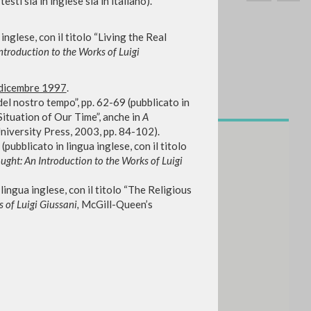
sti sia in inglese sia in italiano).
inglese, con il titolo “Living the Real
ntroduction to the Works of Luigi
 dicembre 1997
.
 del nostro tempo”, pp. 62-69 (pubblicato in
CERCA
Frase esatta
Situation of Our Time”, anche in
A
iversity Press, 2003, pp. 84-102).
 »
pubblicato in lingua inglese, con il titolo
ght: An Introduction to the Works of Luigi
 lingua inglese, con il titolo “The Religious
 of Luigi Giussani,
McGill-Queen’s
ATTIVITÀ RECENTI
A
Z