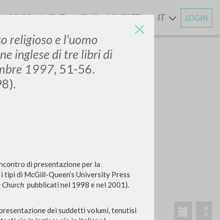
AGGIORNAMENTI
NEWS
CONTATTI
IT
LOGIN
E
so religioso e l’uomo
e inglese di tre libri di
vembre 1997
, 51-56.
98).
incontro di presentazione per la
 i tipi di McGill-Queen’s University Press
e Church
pubblicati nel 1998 e nel 2001)
.
 presentazione dei suddetti volumi, tenutisi