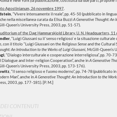
 Roma e New York (la pubblicazione, costituita da due parti, propone i te
tuto Agostinianum, 26 novembre 1997
.
dstein
, “Vivere intensamente il reale”, pp. 45-50 (pubblicato in lingua 
nche nella miscellanea curata da Elisa Buzzi
A Generative Thought: An I
ll-Queen’s University Press, 2003, pp. 51-57).
uditorium of the Dag Hammarskjold Library, U. N. Headquarters, 11
ndler
, “Luigi Giussani su il
‘senso religioso’ e la situazione culturale
, con il titolo “Luigi Giussani on the
Religious Sense
and the Cultural 
ought: An Introduction to the Works of Luigi Giussani,
McGill-Queen’s Un
RICERCA AVANZATA
i risultati ancora più precisi? Utilizza la
gi
, “Dialogo interculturale e cooperazione interreligiosa”, pp. 70-73 (
l Dialogue and Inter-religion Cooperation”, anche in
A Generative Thou
0
DOCUMENTI TROVATI
ll-Queen’s University Press, 2003, pp. 173-176).
owitz
, “Il senso religioso e l’uomo moderno”, pp. 74-78 (pubblicato in
dern Man”, anche in
A Generative Thought: An Introduction to the Works
Visualizza dettagli per tipologia
ess, 2003, pp. 177-181). [P. M.]
LINGUA
AUTORE
ANNO
I DEI CONTENUTI
IONI