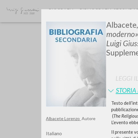
BIOGRAFIA
BIBLIOGRAFIA SECONDA
Albacete, 
moderno
Luigi Giu
Supplem
GIU
LEGGI I
STORIA
Testo dell’in
pubblicazione
(
The Religiou
Albacete Lorenzo
Autore
L’evento ebb
Il presente v
Italiano